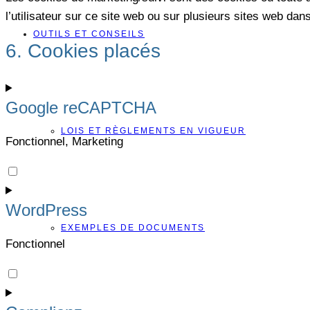
l’utilisateur sur ce site web ou sur plusieurs sites web dans
OUTILS ET CONSEILS
6. Cookies placés
Google reCAPTCHA
LOIS ET RÈGLEMENTS EN VIGUEUR
Fonctionnel, Marketing
Consent
to
WordPress
service
google-
EXEMPLES DE DOCUMENTS
Fonctionnel
recaptcha
Consent
to