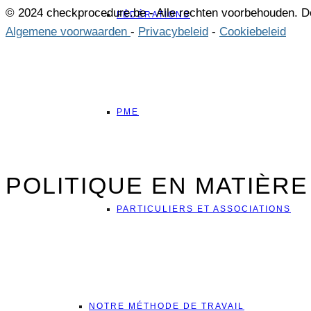
© 2024 checkprocedure.be - Alle rechten voorbehouden. 
FÉDÉRATIONS
Algemene voorwaarden
-
Privacybeleid
-
Cookiebeleid
PME
POLITIQUE EN MATIÈRE
PARTICULIERS ET ASSOCIATIONS
NOTRE MÉTHODE DE TRAVAIL