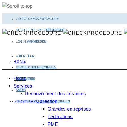
Aller
GO TO:
CHECKPROCEDURE
au
NOG GEEN KLANT?
REGISTREER
contenu
LOGIN:
AANMELDEN
U BENT EEN:
HOME
GROTE ONDERNEMINGEN
Home
FEDERATIES
Services
KMO'S
Recouvrement des créances
Collection
SERVICES
PARTICULIEREN EN VERENIGINGEN
Grandes entreprises
Fédérations
PME