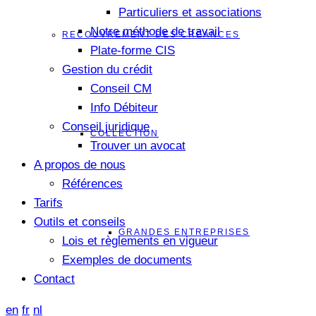
Particuliers et associations
Notre méthode de travail
RECOUVREMENT DES CRÉANCES
Plate-forme CIS
Gestion du crédit
Conseil CM
Info Débiteur
Conseil juridique
COLLECTION
Trouver un avocat
A propos de nous
Références
Tarifs
Outils et conseils
GRANDES ENTREPRISES
Lois et règlements en vigueur
Exemples de documents
Contact
en
fr
nl